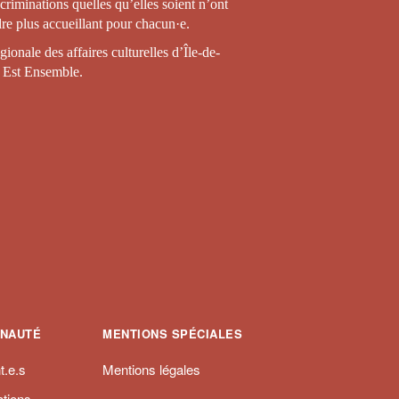
iscriminations quelles qu’elles soient n’ont
ndre plus accueillant pour chacun·e.
ionale des affaires culturelles d’Île-de-
r Est Ensemble.
NAUTÉ
MENTIONS SPÉCIALES
t.e.s
Mentions légales
ations